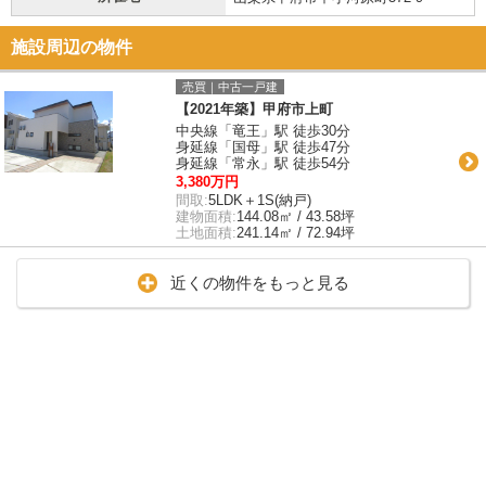
施設周辺の物件
売買｜中古一戸建
【2021年築】甲府市上町
中央線「竜王」駅 徒歩30分
身延線「国母」駅 徒歩47分
身延線「常永」駅 徒歩54分
3,380万円
間取:
5LDK＋1S(納戸)
建物面積:
144.08㎡ / 43.58坪
土地面積:
241.14㎡ / 72.94坪
近くの物件をもっと見る