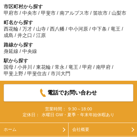
市区町村から探す
甲府市
/
中央市
/
甲斐市
/
南アルプス市
/
笛吹市
/
山梨市
町名から探す
西花輪
/
万才
/
山寺
/
西八幡
/
中小河原
/
中下条
/
竜王
/
成島
/
井之口
/
江原
路線から探す
身延線
/
中央線
駅から探す
国母
/
小井川
/
東花輪
/
常永
/
竜王
/
甲府
/
南甲府
/
甲斐上野
/
甲斐住吉
/
市川大門
電話でお問い合わせ
営業時間：
9:30～18:00
定休日：
水曜日 GW・夏季・年末年始休暇あり
ホーム
会社概要