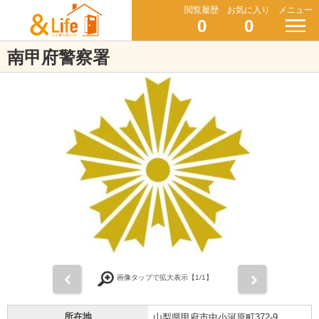
閲覧履歴
お気に入り
メニュー
0
0
南甲府警察署
前
次
画像タップで拡大表示【
1
/1】
所在地
山梨県甲府市中小河原町372-9