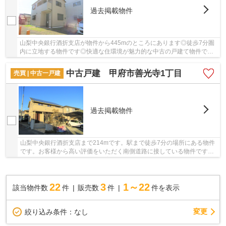
過去掲載物件
山梨中央銀行酒折支店が物件から445mのところにあります◎徒歩7分圏
内に立地する物件です◎快適な住環境が魅力的な中古の戸建て物件で充
実した日々を過ごしませんか◎ご予約またはお問い...
中古戸建 甲府市善光寺1丁目
売買 | 中古一戸建
過去掲載物件
山梨中央銀行酒折支店まで214mです。駅まで徒歩7分の場所にある物件
です。お客様から高い評価をいただく南側道路に接している物件です。
こちらの中古戸建て物件は、子育ての環境として...
22
3
1～22
該当物件数
件
販売数
件
件を表示
変更
絞り込み条件：
なし