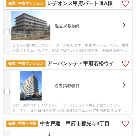
レヂオンス甲府パートⅢA棟
売買 | 中古マンション
過去掲載物件
こちらの物件にはエレベーターがあります。中古マンションなら、物件
の購入もスムーズです。駅まで徒歩3分の好立地です。不動産情報をお
求めなら＆ Lifeにご依頼を。こだわりやご要望...
アーバンシティ甲府若松ウインフォート
売買 | 中古マンション
過去掲載物件
ぜひ一度見ていただきたい、「アーバンシティ甲府若松ウインフォー
ト」です。薬や日用品を買うのに便利なウエルシア甲府若松店まで、
332mです。地上14階建てなので、開放感もあります...
中古戸建 甲府市善光寺3丁目
売買 | 中古一戸建