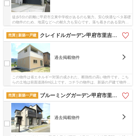
徒歩5分の距離に甲府市立東中学校があるのも魅力。安心快適なベタ基礎
の物件のため、地震などへの耐久力も安心です。落ち着きのある室内
と、趣のある外観が魅力の2025年8月築の物件で...
クレイドルガーデン甲府市里吉第6 2号棟
売買 | 新築一戸建
過去掲載物件
この物件は省エネルギー対策の成された、断熱性の高い物件です。こち
らの土地は前面道路6m以上です。コチラの物件は、新築の戸建て物件で
設備も充実しています。室内環境まで左右する...
ブルーミングガーデン甲府市里吉4丁目 1号棟
売買 | 新築一戸建
過去掲載物件