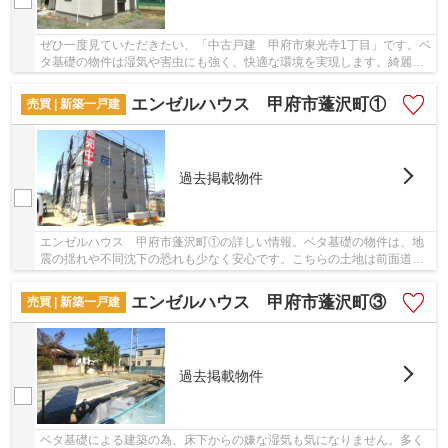
ぜひ一度見ていただきたい、「中古戸建 甲府市東光寺1丁目」です。ベ
タ基礎の物件は湿気や害虫にも強く、快適な環境を実現します。綺麗な
室内の中古戸建て物件で素敵な日々をおくりま...
エンゼルハウス 甲府市蓬沢町①
売買 | 新築一戸建
過去掲載物件
エンゼルハウス 甲府市蓬沢町①の詳しい情報。ベタ基礎の物件は、地
震の揺れや不同沈下の恐れも少なく安心です。こちらの土地は前面道路
6m以上です。多くの方から高いニーズのある、内...
エンゼルハウス 甲府市蓬沢町③
売買 | 新築一戸建
過去掲載物件
ベタ基礎による建築の為、床下からの嫌な湿気も気になりません。多く