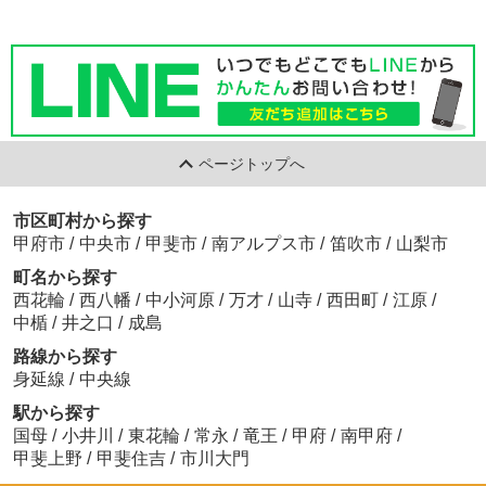
ページトップへ
市区町村から探す
甲府市
/
中央市
/
甲斐市
/
南アルプス市
/
笛吹市
/
山梨市
町名から探す
西花輪
/
西八幡
/
中小河原
/
万才
/
山寺
/
西田町
/
江原
/
中楯
/
井之口
/
成島
路線から探す
身延線
/
中央線
駅から探す
国母
/
小井川
/
東花輪
/
常永
/
竜王
/
甲府
/
南甲府
/
甲斐上野
/
甲斐住吉
/
市川大門