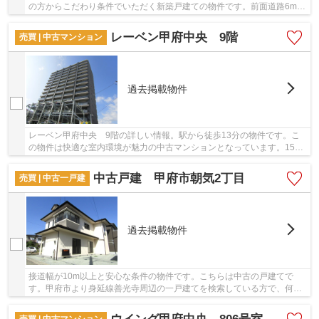
の方からこだわり条件でいただく新築戸建ての物件です。前面道路6m以
上の物件です。＆ Lifeで一戸建て探しをするな...
レーベン甲府中央 9階
売買 | 中古マンション
過去掲載物件
レーベン甲府中央 9階の詳しい情報。駅から徒歩13分の物件です。こ
の物件は快適な室内環境が魅力の中古マンションとなっています。15階
建てのイチオシの物件。＆ Lifeへのご連絡は055...
中古戸建 甲府市朝気2丁目
売買 | 中古一戸建
過去掲載物件
接道幅が10m以上と安心な条件の物件です。こちらは中古の戸建てで
す。甲府市より身延線善光寺周辺の一戸建てを検索している方で、何か
ご不明な点等ございましたら055-288-1408から＆ L...
売買 | 中古マンション