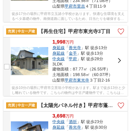
土地面積：234.98㎡（71.08坪）
山梨県
甲府市
里吉
４丁目11-9
徒歩17分の場所に甲府市立玉諸小学校があります。快適な住環境を支え
るベタ基礎の物件。南側道路に面しているため、日当たりを確保する事
が出来ます。こちらは中古一戸建ての物件です...
【再生住宅】甲府市東光寺3丁目
売買 | 中古一戸建
1,998
万
円
身延線
「
善光寺
」駅 徒歩13分
身延線
「
金手
」駅 徒歩13分
中央線
「
甲府
」駅 徒歩28分
3LDK
建物面積：87.77㎡（26.55坪）
土地面積：198.58㎡（60.07坪）
山梨県
甲府市
東光寺
３丁目2-16
徒歩10分の場所に甲府市立里垣小学校があります。駅まで徒歩13分と少
し離れている物件です。こちらの物件は中古戸建物件です。こちらは耐
震補強工事済の建物です。身延線善光寺付近の...
【太陽光パネル付き】甲府市蓬沢町
売買 | 中古一戸建
3,698
万
円
中央線
「
酒折
」駅 徒歩23分
身延線
「
善光寺
」駅 徒歩30分