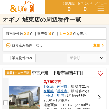
閲覧履歴
お気に入り
メニュー
0
0
オギノ 城東店の周辺物件一覧
22
3
1～22
該当物件数
件
販売数
件
件を表示
変更
絞り込み条件：
なし
販売物件のみ
中古戸建 甲府市里吉4丁目
売買 | 中古一戸建
2,750
万
円
身延線
「
南甲府
」駅 徒歩21分
身延線
「
善光寺
」駅 徒歩25分
中央線
「
甲府
」駅 徒歩53分
2LDK＋1S(納戸)
建物面積：91.91㎡（27.80坪）