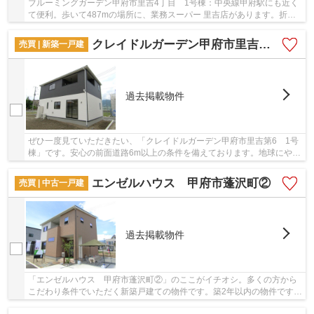
ブルーミングガーデン甲府市里吉4丁目 1号棟：中央線甲府駅にも近く
て便利。歩いて487mの場所に、業務スーパー 里吉店があります。折上
天井を利用して、色々なインテリアを楽しむ事が...
クレイドルガーデン甲府市里吉第6 1号棟
売買 | 新築一戸建
過去掲載物件
ぜひ一度見ていただきたい、「クレイドルガーデン甲府市里吉第6 1号
棟」です。安心の前面道路6m以上の条件を備えております。地球にやさ
しい省エネ対策の物件です。こちらは清潔感の...
エンゼルハウス 甲府市蓬沢町②
売買 | 中古一戸建
過去掲載物件
「エンゼルハウス 甲府市蓬沢町②」のここがイチオシ。多くの方から
こだわり条件でいただく新築戸建ての物件です。築2年以内の物件ですの
で、外観もキレイです。安心の前面道路6m以上...