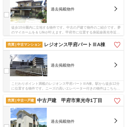
過去掲載物件
徒歩10分圏内に立地する物件です。中古の戸建て物件のご紹介です。夢
のマイホームを＆ Lifeが叶えます。甲府市に位置する身延線善光寺近く
の物件をお求めの方は、055-288-1408にご要望...
レジオンス甲府パートⅢA棟
売買 | 中古マンション
過去掲載物件
こだわりポイント満載のレジオンス甲府パートⅢA棟。駅から徒歩12分
に位置する物件です。ニーズの高いエレベーター付きの物件はこちらで
す。綺麗に整備された中古マンションで清潔感を...
中古戸建 甲府市東光寺1丁目
売買 | 中古一戸建
過去掲載物件