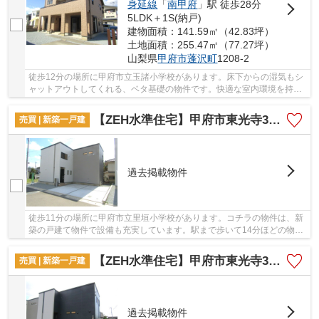
身延線
「
南甲府
」駅 徒歩28分
5LDK＋1S(納戸)
建物面積：141.59㎡（42.83坪）
土地面積：255.47㎡（77.27坪）
山梨県
甲府市
蓬沢町
1208-2
徒歩12分の場所に甲府市立玉諸小学校があります。床下からの湿気もシ
ャットアウトしてくれる、ベタ基礎の物件です。快適な室内環境を持
つ、中古の一戸建て物件となっています。こちら...
【ZEH水準住宅】甲府市東光寺3丁目A棟
売買 | 新築一戸建
過去掲載物件
徒歩11分の場所に甲府市立里垣小学校があります。コチラの物件は、新
築の戸建て物件で設備も充実しています。駅まで歩いて14分ほどの物件
です。室内環境を左右する基礎も、ベタ基礎と...
【ZEH水準住宅】甲府市東光寺3丁目B棟
売買 | 新築一戸建
過去掲載物件