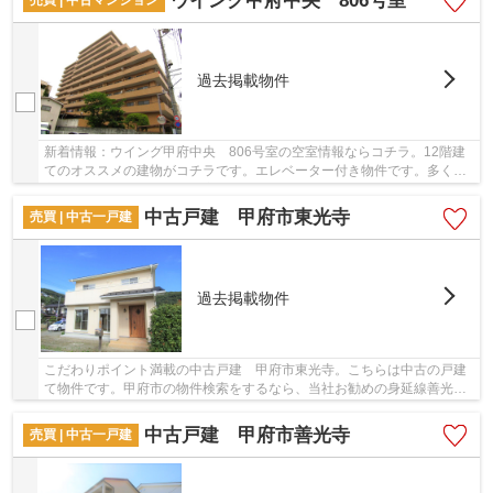
ウイング甲府中央 806号室
過去掲載物件
新着情報：ウイング甲府中央 806号室の空室情報ならコチラ。12階建
てのオススメの建物がコチラです。エレベーター付き物件です。多くの
方に好評な、清潔感のある室内が魅力の中古マン...
中古戸建 甲府市東光寺
売買 | 中古一戸建
過去掲載物件
こだわりポイント満載の中古戸建 甲府市東光寺。こちらは中古の戸建
て物件です。甲府市の物件検索をするなら、当社お勧めの身延線善光寺
周辺の戸建てはいかがでしょうか。055-288-140...
中古戸建 甲府市善光寺
売買 | 中古一戸建