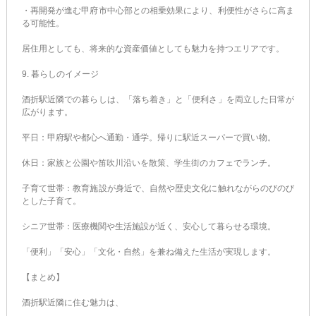
・再開発が進む甲府市中心部との相乗効果により、利便性がさらに高ま
る可能性。
居住用としても、将来的な資産価値としても魅力を持つエリアです。
9. 暮らしのイメージ
酒折駅近隣での暮らしは、「落ち着き」と「便利さ」を両立した日常が
広がります。
平日：甲府駅や都心へ通勤・通学。帰りに駅近スーパーで買い物。
休日：家族と公園や笛吹川沿いを散策、学生街のカフェでランチ。
子育て世帯：教育施設が身近で、自然や歴史文化に触れながらのびのび
とした子育て。
シニア世帯：医療機関や生活施設が近く、安心して暮らせる環境。
「便利」「安心」「文化・自然」を兼ね備えた生活が実現します。
【まとめ】
酒折駅近隣に住む魅力は、