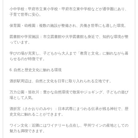
小中学校：甲府市立東小学校・甲府市立東中学校などが通学圏にあり、
子育て世帯に安心。
保育園・幼稚園：複数の施設が整備され、共働き世帯にも適した環境。
図書館や学習施設：市立図書館や大学図書館も身近で、知的な環境が整
っています。
学びの場が充実し、子どもから大人まで「教育と文化」に触れながら暮
らせるのが特徴です。
6. 自然と歴史文化に触れる環境
酒折駅周辺は、自然と文化を日常に取り入れられる立地です。
万力公園・笛吹川：豊かな自然環境で散策やジョギング、子どもの遊び
場として人気。
酒折宮（さかおりのみや）：日本武尊にまつわる伝承が残る神社で、歴
史文化に触れることができます。
ワイン文化：近隣にはワイナリーも点在し、甲州ワインの産地としての
魅力も満喫できます。