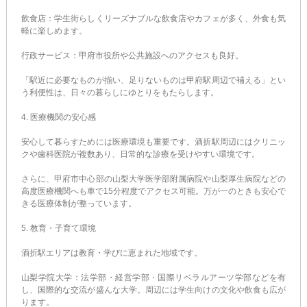
飲食店：学生街らしくリーズナブルな飲食店やカフェが多く、外食も気
軽に楽しめます。
行政サービス：甲府市役所や公共施設へのアクセスも良好。
「駅近に必要なものが揃い、足りないものは甲府駅周辺で補える」とい
う利便性は、日々の暮らしにゆとりをもたらします。
4. 医療機関の安心感
安心して暮らすためには医療環境も重要です。酒折駅周辺にはクリニッ
クや歯科医院が複数あり、日常的な診療を受けやすい環境です。
さらに、甲府市中心部の山梨大学医学部附属病院や山梨厚生病院などの
高度医療機関へも車で15分程度でアクセス可能。万が一のときも安心で
きる医療体制が整っています。
5. 教育・子育て環境
酒折駅エリアは教育・学びに恵まれた地域です。
山梨学院大学：法学部・経営学部・国際リベラルアーツ学部などを有
し、国際的な交流が盛んな大学。周辺には学生向けの文化や飲食も広が
ります。