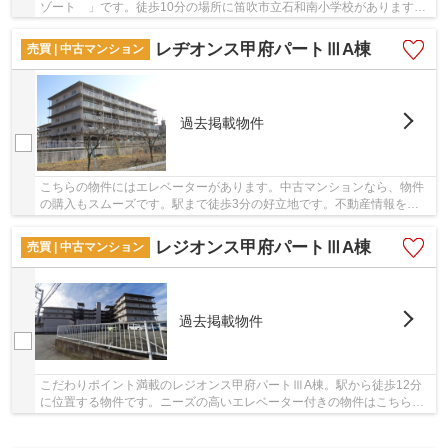
ゾート 」です。徒歩10分の場所に笛吹市立石和南小学校があります。
駅から徒歩12分の物件はいかがですか。エレベ...
レヂオンス甲府パートⅢA棟
売買 | 中古マンション
過去掲載物件
こちらの物件にはエレベーターがあります。中古マンションなら、物件
の購入もスムーズです。駅まで徒歩3分の好立地です。不動産情報をお
求めなら＆ Lifeにご依頼を。こだわりやご要望...
レジオンス甲府パートⅢA棟
売買 | 中古マンション
過去掲載物件
こだわりポイント満載のレジオンス甲府パートⅢA棟。駅から徒歩12分
に位置する物件です。ニーズの高いエレベーター付きの物件はこちらで
す。綺麗に整備された中古マンションで清潔感を...