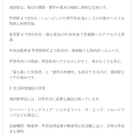
酒折駅は、毎日の通勤・通学や週末の移動に便利な立地です。
甲府駅まで約5分：ショッピングや県庁所在地としての行政サービスを
気軽に利用可能。
新宿駅まで約100分：都心直結の中央本線で首都圏へのアクセスも容
易。
中央自動車道 甲府昭和ICまで約20分：車移動でも県内外へスムーズ。
甲府市内バス路線：周辺各所へアクセスしやすく、車がなくても安心。
「落ち着いた住環境」と「都市の利便性」を両立できるのが、酒折駅エ
リアの強みです。
3. 生活利便施設の充実
酒折駅周辺には、日常生活に必要な施設が揃っています。
スーパー・ドラッグストア：いちやまマート、ザ・ビッグ、ツルハドラ
ッグなどが身近に。
金融機関・郵便局：甲府信用金庫や郵便局が生活圏にあり、日常の手続
きも便利。