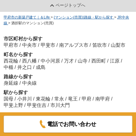
ページトップへ
甲府市の新築戸建て｜＆Life
>
(マンション(売買))路線・駅から探す
>
JR中央
線
>
酒折駅のマンション(売買)
市区町村から探す
甲府市
/
中央市
/
甲斐市
/
南アルプス市
/
笛吹市
/
山梨市
町名から探す
西花輪
/
西八幡
/
中小河原
/
万才
/
山寺
/
西田町
/
江原
/
中楯
/
井之口
/
成島
路線から探す
身延線
/
中央線
駅から探す
国母
/
小井川
/
東花輪
/
常永
/
竜王
/
甲府
/
南甲府
/
甲斐上野
/
甲斐住吉
/
市川大門
電話でお問い合わせ