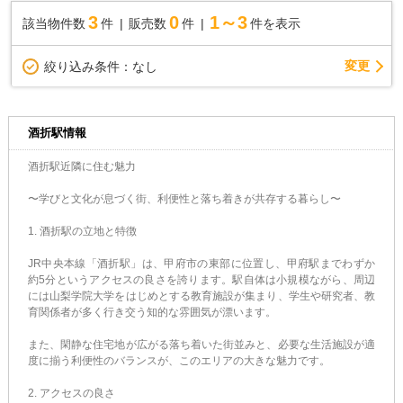
3
0
1～3
該当物件数
件
販売数
件
件を表示
変更
絞り込み条件：
なし
酒折駅情報
酒折駅近隣に住む魅力
〜学びと文化が息づく街、利便性と落ち着きが共存する暮らし〜
1. 酒折駅の立地と特徴
JR中央本線「酒折駅」は、甲府市の東部に位置し、甲府駅までわずか
約5分というアクセスの良さを誇ります。駅自体は小規模ながら、周辺
には山梨学院大学をはじめとする教育施設が集まり、学生や研究者、教
育関係者が多く行き交う知的な雰囲気が漂います。
また、閑静な住宅地が広がる落ち着いた街並みと、必要な生活施設が適
度に揃う利便性のバランスが、このエリアの大きな魅力です。
2. アクセスの良さ