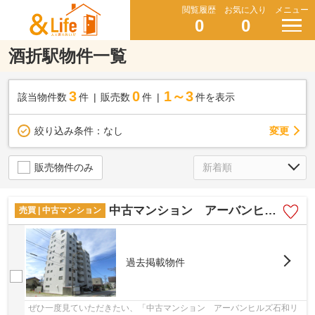
閲覧履歴
お気に入り
メニュー
0
0
酒折駅物件一覧
3
0
1～3
該当物件数
件
販売数
件
件を表示
変更
絞り込み条件：
なし
販売物件のみ
中古マンション アーバンヒルズ石和リゾート
売買 | 中古マンション
過去掲載物件
ぜひ一度見ていただきたい、「中古マンション アーバンヒルズ石和リ