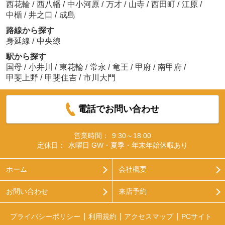
西花輪
/
西八幡
/
中小河原
/
万才
/
山寺
/
西田町
/
江原
/
中楯
/
井之口
/
成島
路線から探す
身延線
/
中央線
駅から探す
国母
/
小井川
/
東花輪
/
常永
/
竜王
/
甲府
/
南甲府
/
甲斐上野
/
甲斐住吉
/
市川大門
電話でお問い合わせ
営業時間：
9:30～18:00
定休日：
水曜日 GW・夏季・年末年始休暇あり
ホーム
会社概要
お問い合わせ
来店予約
プライバシーポリシー
利用規約
アクセスマップ
PCサイト