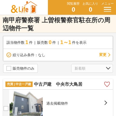
閲覧履歴
お気に入り
メニュー
0
0
南甲府警察署 上曽根警察官駐在所の周
辺物件一覧
1
0
1～1
該当物件数
件
販売数
件
件を表示
変更
絞り込み条件：
なし
販売物件のみ
中古戸建 中央市大鳥居
売買 | 中古一戸建
過去掲載物件