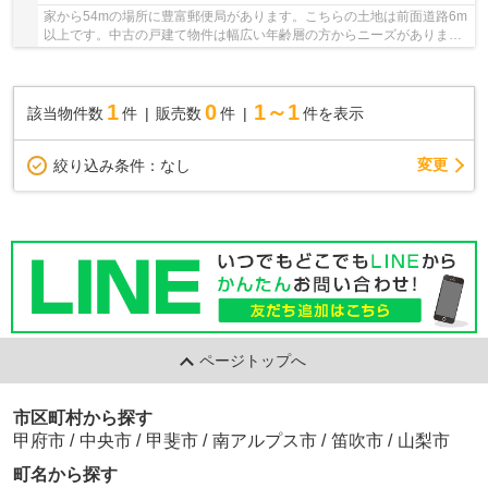
家から54mの場所に豊富郵便局があります。こちらの土地は前面道路6m
以上です。中古の戸建て物件は幅広い年齢層の方からニーズがありま
す。豊富な実績と経験を活かし、＆ Life スカイズ...
1
0
1～1
該当物件数
件
販売数
件
件を表示
変更
絞り込み条件：
なし
ページトップへ
市区町村から探す
甲府市
/
中央市
/
甲斐市
/
南アルプス市
/
笛吹市
/
山梨市
町名から探す