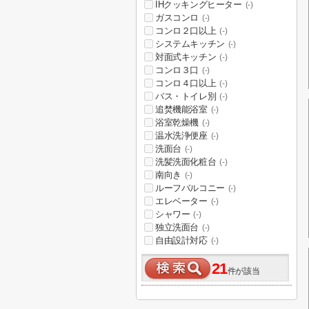
IHクッキングヒーター
(-)
ガスコンロ
(-)
コンロ２口以上
(-)
システムキッチン
(-)
対面式キッチン
(-)
コンロ３口
(-)
コンロ４口以上
(-)
バス・トイレ別
(-)
追焚機能浴室
(-)
浴室乾燥機
(-)
温水洗浄便座
(-)
洗面台
(-)
洗髪洗面化粧台
(-)
南向き
(-)
ルーフバルコニー
(-)
エレベーター
(-)
シャワー
(-)
独立洗面台
(-)
自由設計対応
(-)
21
件が該当