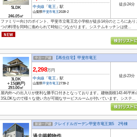
徒歩24分
中央線
「
竜王
」駅
5LDK
山梨県
甲斐市
竜王
2028-2
246.05㎡
ファミリー向けのポイント、甲斐市立竜王北小学校が徒歩14分のところにあり
つの料理を同時に進められて時短につながります。システムキッチンは使...
【再生住宅】甲斐市竜王
中古一戸建
2,298
万円
徒歩23分
中央線
「
竜王
」駅
3LDK
＋1S(納戸)
山梨県
甲斐市
竜王
2739-2
293.00㎡
屋内外への出入りが便利な勝手口付きとなっております。建物面積143.46平
3SLDKなので様々な使い方が可能なサービスルームが付いています。システ...
クレイドルガーデン甲斐市竜王第5 2号棟
新築一戸建
過去掲載物件