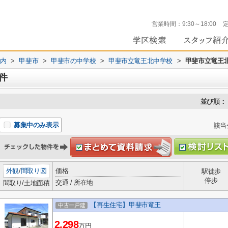
営業時間：
9:30～18:00
内
>
甲斐市
>
甲斐市の中学校
>
甲斐市立竜王北中学校
>
甲斐市立竜王
件
並び順：
募集中のみ表示
該当
外観
/
間取り図
価格
駅徒歩
停歩
交通 / 所在地
間取り/土地面積
【再生住宅】甲斐市竜王
中古一戸建
2,298
万円