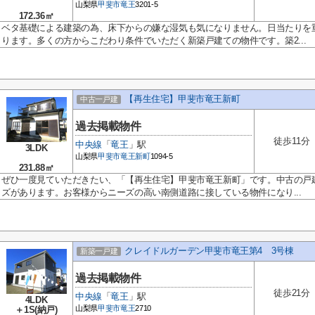
山梨県
甲斐市
竜王
3201-5
172.36㎡
ベタ基礎による建築の為、床下からの嫌な湿気も気になりません。日当たりを
ります。多くの方からこだわり条件でいただく新築戸建ての物件です。築2...
【再生住宅】甲斐市竜王新町
中古一戸建
過去掲載物件
徒歩11分
中央線
「
竜王
」駅
3LDK
山梨県
甲斐市
竜王新町
1094-5
231.88㎡
ぜひ一度見ていただきたい、「【再生住宅】甲斐市竜王新町」です。中古の戸
ズがあります。お客様からニーズの高い南側道路に接している物件になり...
クレイドルガーデン甲斐市竜王第4 3号棟
新築一戸建
過去掲載物件
徒歩21分
中央線
「
竜王
」駅
4LDK
山梨県
甲斐市
竜王
2710
＋1S(納戸)