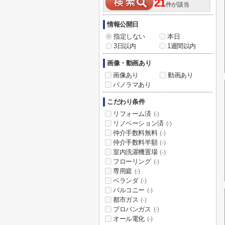
21
件が該当
情報公開日
指定しない
本日
3日以内
1週間以内
画像・動画あり
画像あり
動画あり
パノラマあり
こだわり条件
リフォーム済
(-)
リノベーション済
(-)
仲介手数料無料
(-)
仲介手数料半額
(-)
室内洗濯機置場
(-)
フローリング
(-)
専用庭
(-)
ベランダ
(-)
バルコニー
(-)
都市ガス
(-)
プロパンガス
(-)
オール電化
(-)