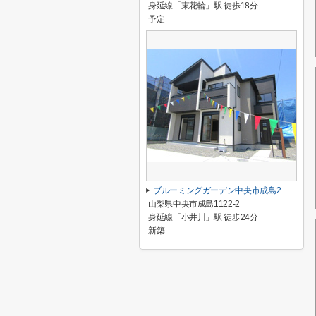
身延線「東花輪」駅 徒歩18分
予定
ブルーミングガーデン中央市成島2期 2号棟
山梨県中央市成島1122-2
身延線「小井川」駅 徒歩24分
新築