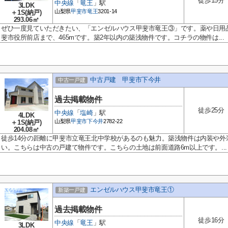
徒歩15分
中央線
「
竜王
」駅
3LDK
山梨県
甲斐市
竜王
3201-14
＋1S(納戸)
293.06㎡
ぜひ一度見ていただきたい、「エンゼルハウス甲斐市竜王③」です。薬や日用
斐市役所前店まで、465mです。築2年以内の築浅物件です。コチラの物件は...
中古戸建 甲斐市下今井
中古一戸建
過去掲載物件
徒歩25分
中央線
「
塩崎
」駅
4LDK
山梨県
甲斐市
下今井
2782-22
＋1S(納戸)
204.08㎡
徒歩14分の距離に甲斐市立竜王北中学校があるのも魅力。築浅物件は内装や外
い。こちらは中古の戸建て物件です。こちらの土地は前面道路6m以上です。...
エンゼルハウス甲斐市竜王①
新築一戸建
過去掲載物件
徒歩16分
中央線
「
竜王
」駅
3LDK