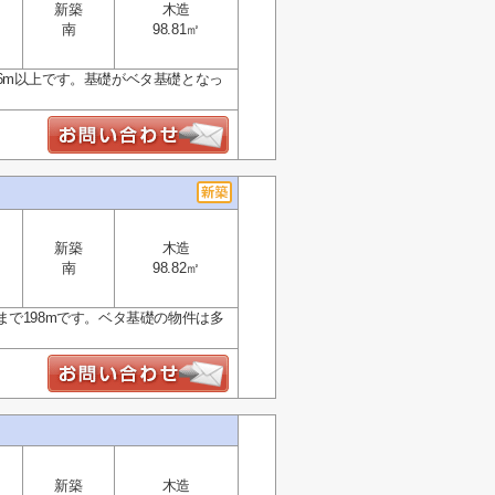
新築
木造
南
98.81㎡
6m以上です。基礎がベタ基礎となっ
新築
木造
南
98.82㎡
で198mです。ベタ基礎の物件は多
新築
木造