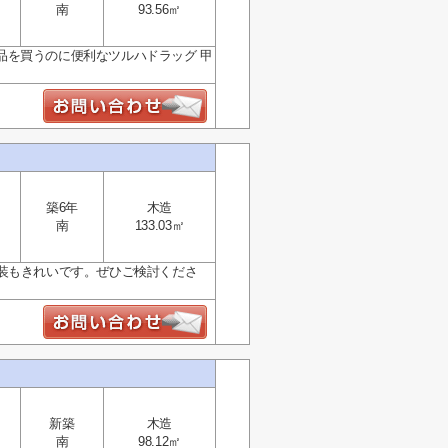
南
93.56㎡
品を買うのに便利なツルハドラッグ 甲
築6年
木造
南
133.03㎡
装もきれいです。ぜひご検討くださ
新築
木造
南
98.12㎡