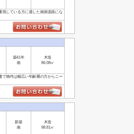
重視している方に適した南側道路にな
築41年
木造
南
86.08㎡
建て物件は幅広い年齢層の方からニー
新築
木造
南
98.81㎡