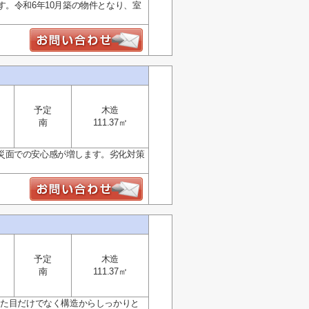
。令和6年10月築の物件となり、室
予定
木造
南
111.37㎡
災面での安心感が増します。劣化対策
予定
木造
南
111.37㎡
見た目だけでなく構造からしっかりと