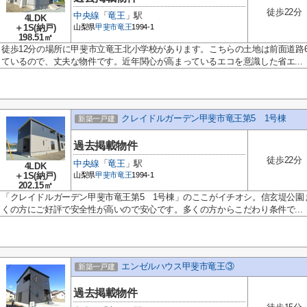
徒歩22分
中央線
「
竜王
」駅
4LDK
＋1S(納戸)
山梨県
甲斐市
竜王
1994-1
198.51㎡
徒歩12分の場所に甲斐市立竜王北小学校があります。こちらの土地は前面道路
ているので、丈夫な物件です。近年関心が高まっているエコを意識した省エ...
クレイドルガーデン甲斐市竜王第5 1号棟
新築一戸建
過去掲載物件
徒歩22分
中央線
「
竜王
」駅
4LDK
＋1S(納戸)
山梨県
甲斐市
竜王
1994-1
202.15㎡
「クレイドルガーデン甲斐市竜王第5 1号棟」のここがイチオシ。信玄堤公園ま
くの方にご好評で安全性が高いので安心です。多くの方からこだわり条件で...
エンゼルハウス甲斐市竜王③
新築一戸建
過去掲載物件