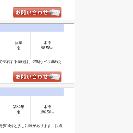
新築
木造
南
98.58㎡
で左右する基礎は、強靭なベタ基礎と
築34年
木造
南
186.50㎡
歩14分と少し距離があります。快適