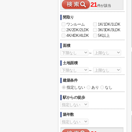
21
件が該当
間取り
ワンルーム
1K/1DK/1LDK
2K/2DK/2LDK
3K/3DK/3LDK
4K/4DK/4LDK
5K以上
面積
～
土地面積
～
建築条件
指定しない
あり
なし
駅からの徒歩
築年数