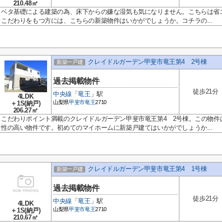
210.48㎡
ベタ基礎による建築の為、床下からの嫌な湿気も気になりません。こちらは省
こだわりをもつ方には、こちらの新築物件はいかがでしょうか。コチラの...
クレイドルガーデン甲斐市竜王第4 2号棟
新築一戸建
過去掲載物件
徒歩21分
中央線
「
竜王
」駅
4LDK
山梨県
甲斐市
竜王
2710
＋1S(納戸)
206.27㎡
こだわりポイント満載のクレイドルガーデン甲斐市竜王第4 2号棟。この物件
性の高い物件です。初めてのマイホームに新築戸建てはいかがでしょうか...
クレイドルガーデン甲斐市竜王第4 1号棟
新築一戸建
過去掲載物件
徒歩21分
中央線
「
竜王
」駅
4LDK
山梨県
甲斐市
竜王
2710
＋1S(納戸)
210.67㎡