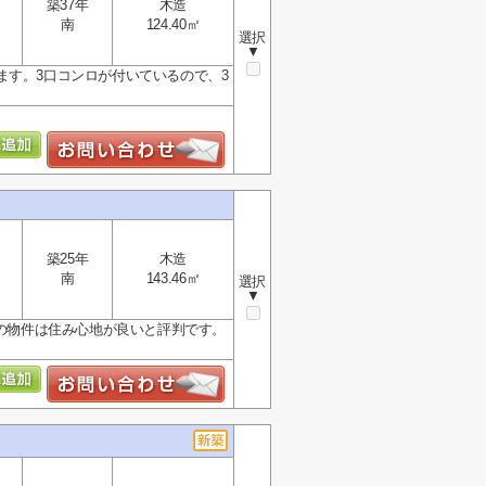
築37年
木造
南
124.40㎡
選択
▼
ます。3口コンロが付いているので、3
築25年
木造
南
143.46㎡
選択
▼
米の物件は住み心地が良いと評判です。