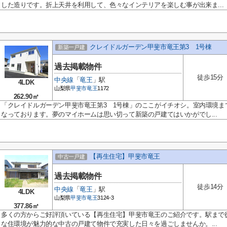
した造りです。折上天井を利用して、色々なインテリアを楽しむ事が出来ま...
クレイドルガーデン甲斐市竜王第3 1号棟
新築一戸建
過去掲載物件
徒歩15分
中央線
「
竜王
」駅
4LDK
山梨県
甲斐市
竜王
1172
262.90㎡
「クレイドルガーデン甲斐市竜王第3 1号棟」のここがイチオシ。室内環境ま
なっております。夢のマイホームは思い切って新築の戸建てはいかがでし...
【再生住宅】甲斐市竜王
中古一戸建
過去掲載物件
徒歩14分
中央線
「
竜王
」駅
4LDK
山梨県
甲斐市
竜王
3124-3
377.86㎡
多くの方からご好評頂いている【再生住宅】甲斐市竜王のご紹介です。駅まで徒
な住環境が魅力的な中古の戸建て物件で充実した日々を過ごしませんか。...