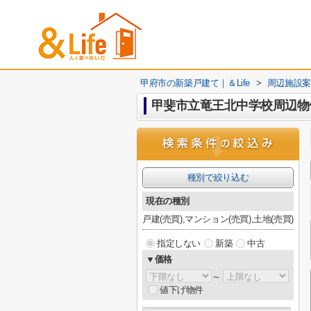
甲府市の新築戸建て｜＆Life
>
周辺施設案
甲斐市立竜王北中学校周辺物
種別で絞り込む
現在の種別
戸建(売買),マンション(売買),土地(売買)
指定しない
新築
中古
▼価格
～
値下げ物件