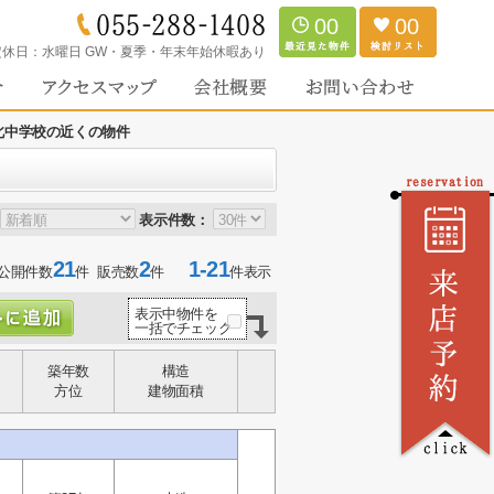
00
00
定休日：
水曜日 GW・夏季・年末年始休暇あり
北中学校の近くの物件
表示件数：
21
2
1-21
公開件数
件 販売数
件
件表示
表示中物件を
一括でチェック
築年数
構造
方位
建物面積