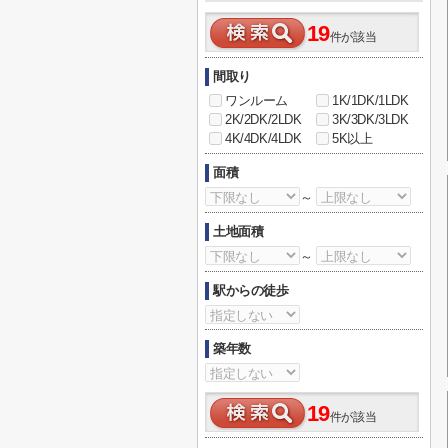
19
件が該当
間取り
ワンルーム
1K/1DK/1LDK
2K/2DK/2LDK
3K/3DK/3LDK
4K/4DK/4LDK
5K以上
面積
～
土地面積
～
駅からの徒歩
築年数
19
件が該当