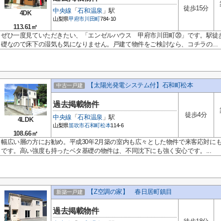
徒歩15分
中央線
「
石和温泉
」駅
4DK
山梨県
甲府市
川田町
784-10
113.61㎡
ぜひ一度見ていただきたい、「エンゼルハウス 甲府市川田町⑳」です。駅徒歩
礎なので床下の湿気も気になりません。戸建て物件をご検討なら、コチラの...
【太陽光発電システム付】石和町松本
中古一戸建
過去掲載物件
徒歩4分
中央線
「
石和温泉
」駅
4LDK
山梨県
笛吹市
石和町松本
114-6
108.66㎡
幅広い層の方にお勧め。平成30年2月築の室内も広々とした物件で来客応対に
です。高い強度も持ったベタ基礎の物件は、不同沈下にも強く安心です。...
【Z空調の家】 春日居町鎮目
新築一戸建
過去掲載物件