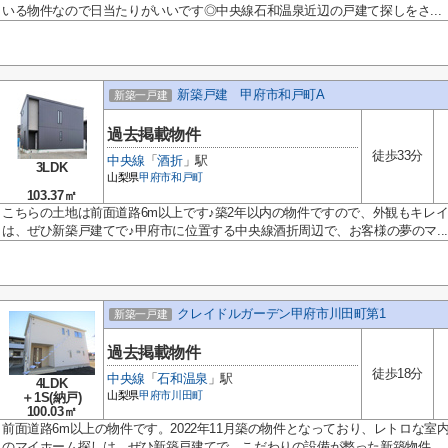
いる物件なので日当たりがいいです◎中央線石和温泉近辺の戸建て探しをさ...
新築戸建 甲府市和戸町A
新築一戸建
過去掲載物件
徒歩33分
中央線
「
酒折
」駅
3LDK
山梨県
甲府市
和戸町
103.37㎡
こちらの土地は前面道路6m以上です♪築2年以内の物件ですので、外観もキレ
は、ぜひ新築戸建てで♪甲府市に位置する中央線酒折周辺で、お客様の夢のマ...
クレイドルガーデン甲府市川田町第1
新築一戸建
過去掲載物件
徒歩18分
中央線
「
石和温泉
」駅
4LDK
山梨県
甲府市
川田町
＋1S(納戸)
100.03㎡
前面道路6m以上の物件です。2022年11月築の物件となっており、レトロな
のマイホーム探しは、ぜひ新築戸建てで。こだわりの設備が整った新築物件...