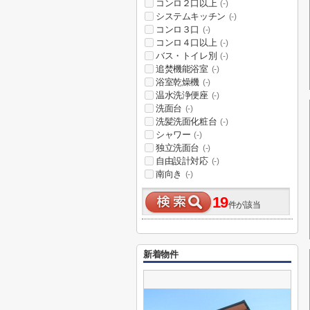
コンロ２口以上
(-)
システムキッチン
(-)
コンロ３口
(-)
コンロ４口以上
(-)
バス・トイレ別
(-)
追焚機能浴室
(-)
浴室乾燥機
(-)
温水洗浄便座
(-)
洗面台
(-)
洗髪洗面化粧台
(-)
シャワー
(-)
独立洗面台
(-)
自由設計対応
(-)
南向き
(-)
19
件が該当
新着物件