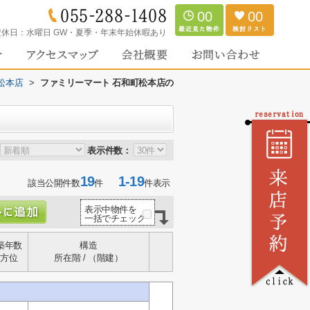
00
00
定休日：
水曜日 GW・夏季・年末年始休暇あり
松本店
>
ファミリーマート 石和町松本店の
表示件数：
19
1-19
該当公開件数
件
件表示
表示中物件を
一括でチェック
築年数
構造
方位
所在階 / （階建）