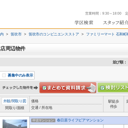
営業時間：
9:30～18:00
内
>
笛吹市
>
笛吹市のコンビニエンスストア
>
ファミリーマート 石和町
本店周辺物件
並び順：
募集中のみ表示
外観
/
間取り図
価格
駅徒歩
停歩
交通 / 所在地
間取り/面積
春日居ライフピアマンション
中古マンション