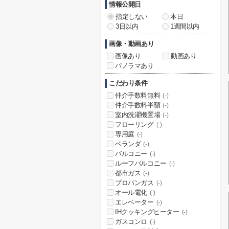
情報公開日
指定しない
本日
3日以内
1週間以内
画像・動画あり
画像あり
動画あり
パノラマあり
こだわり条件
仲介手数料無料
(-)
仲介手数料半額
(-)
室内洗濯機置場
(-)
フローリング
(-)
専用庭
(-)
ベランダ
(-)
バルコニー
(-)
ルーフバルコニー
(-)
都市ガス
(-)
プロパンガス
(-)
オール電化
(-)
エレベーター
(-)
IHクッキングヒーター
(-)
ガスコンロ
(-)