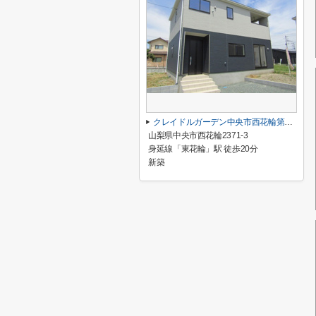
クレイドルガーデン中央市西花輪第2 1号棟
山梨県中央市西花輪2371-3
身延線「東花輪」駅 徒歩20分
新築