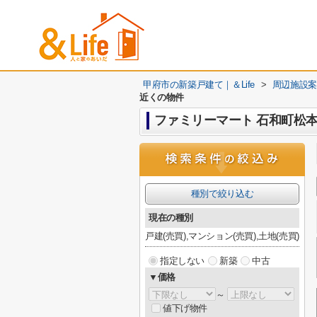
甲府市の新築戸建て｜＆Life
>
周辺施設案
近くの物件
ファミリーマート 石和町松
種別で絞り込む
現在の種別
戸建(売買),マンション(売買),土地(売買)
指定しない
新築
中古
▼価格
～
値下げ物件