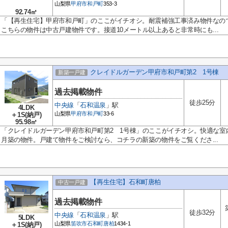
山梨県
甲府市
和戸町
353-3
92.74㎡
「【再生住宅】甲府市和戸町」のここがイチオシ。耐震補強工事済み物件なの
こちらの物件は中古戸建物件です。接道10メートル以上あると非常時にも...
クレイドルガーデン甲府市和戸町第2 1号棟
新築一戸建
過去掲載物件
徒歩25分
中央線
「
石和温泉
」駅
4LDK
山梨県
甲府市
和戸町
33-6
＋1S(納戸)
95.98㎡
「クレイドルガーデン甲府市和戸町第2 1号棟」のここがイチオシ。快適な室内
月築の物件。戸建て物件をご検討なら、コチラの新築の物件をご覧くださ...
【再生住宅】石和町唐柏
中古一戸建
過去掲載物件
徒歩32分
中央線
「
石和温泉
」駅
5LDK
山梨県
笛吹市
石和町唐柏
1434-1
＋1S(納戸)