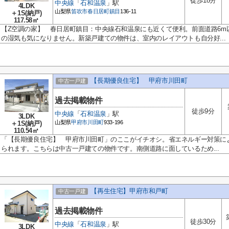
徒歩18分
中央線
「
石和温泉
」駅
4LDK
山梨県
笛吹市
春日居町鎮目
136-11
＋1S(納戸)
117.58㎡
【Z空調の家】 春日居町鎮目：中央線石和温泉にも近くて便利。前面道路6m
の湿気も気になりません。新築戸建ての物件は、室内のレイアウトも自分好...
【長期優良住宅】 甲府市川田町
中古一戸建
過去掲載物件
徒歩9分
中央線
「
石和温泉
」駅
3LDK
山梨県
甲府市
川田町
933-196
＋1S(納戸)
110.54㎡
「【長期優良住宅】 甲府市川田町」のここがイチオシ。省エネルギー対策に
られます。こちらは中古一戸建ての物件です。南側道路に面しているため...
【再生住宅】甲府市和戸町
中古一戸建
過去掲載物件
徒歩30分
中央線
「
石和温泉
」駅
3LDK