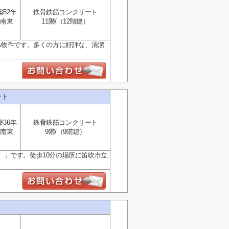
築52年
鉄骨鉄筋コンクリート
南東
11階/（12階建）
る物件です。多くの方に好評な、清潔
ゾート
築36年
鉄骨鉄筋コンクリート
南東
9階/（9階建）
」です。徒歩10分の場所に笛吹市立