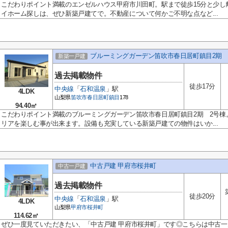
こだわりポイント満載のエンゼルハウス甲府市川田町。駅まで徒歩15分と少し
イホーム探しは、ぜひ新築戸建てで。不動産について何かご不明な点など...
ブルーミングガーデン笛吹市春日居町鎮目2期 
新築一戸建
過去掲載物件
徒歩17分
中央線
「
石和温泉
」駅
4LDK
山梨県
笛吹市
春日居町鎮目
178
94.40㎡
こだわりポイント満載のブルーミングガーデン笛吹市春日居町鎮目2期 2号棟
リアを楽しむ事が出来ます。設備も充実している新築戸建ての物件はいか...
中古戸建 甲府市桜井町
中古一戸建
過去掲載物件
徒歩20分
中央線
「
石和温泉
」駅
4LDK
山梨県
甲府市
桜井町
114.62㎡
ぜひ一度見ていただきたい、「中古戸建 甲府市桜井町」です◎こちらは中古