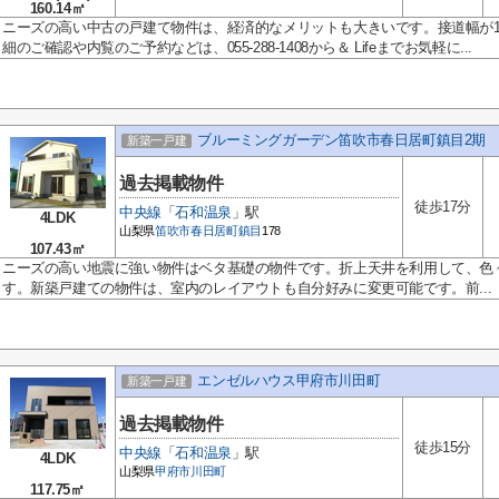
160.14㎡
ニーズの高い中古の戸建て物件は、経済的なメリットも大きいです。接道幅が1
細のご確認や内覧のご予約などは、055-288-1408から＆ Lifeまでお気軽に...
ブルーミングガーデン笛吹市春日居町鎮目2期 
新築一戸建
過去掲載物件
徒歩17分
中央線
「
石和温泉
」駅
4LDK
山梨県
笛吹市
春日居町鎮目
178
107.43㎡
ニーズの高い地震に強い物件はベタ基礎の物件です。折上天井を利用して、色
す。新築戸建ての物件は、室内のレイアウトも自分好みに変更可能です。前...
エンゼルハウス甲府市川田町
新築一戸建
過去掲載物件
徒歩15分
中央線
「
石和温泉
」駅
4LDK
山梨県
甲府市
川田町
117.75㎡