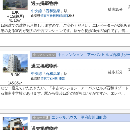
過去掲載物件
徒歩15分
中央線
「
石和温泉
」駅
1DK
山梨県
笛吹市
春日居町鎮目
29-3
＋1S(納戸)
41.10㎡
12階建ての建物もお探ししますので、ご安心ください。エレベーターが2基あ
感のある室内が魅力の中古マンションです。駅から徒歩15分の物件です。笛...
中古マンション アーバンヒルズ石和リ
中古マンション
過去掲載物件
徒歩12分
中央線
「
石和温泉
」駅
3LDK
山梨県
笛吹市
石和町市部
145.65㎡
ぜひ一度見ていただきたい、「中古マンション アーバンヒルズ石和リゾート 
石和南小学校があります。駅から徒歩12分の物件はいかがですか。エレベ...
エンゼルハウス 甲府市川田町⑳
中古一戸建
過去掲載物件