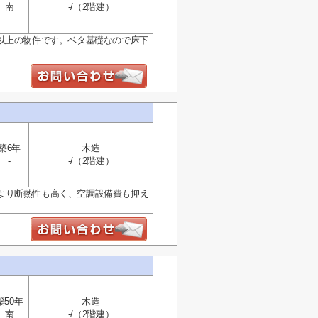
南
-/（2階建）
以上の物件です。ベタ基礎なので床下
築6年
木造
-
-/（2階建）
より断熱性も高く、空調設備費も抑え
築50年
木造
南
-/（2階建）