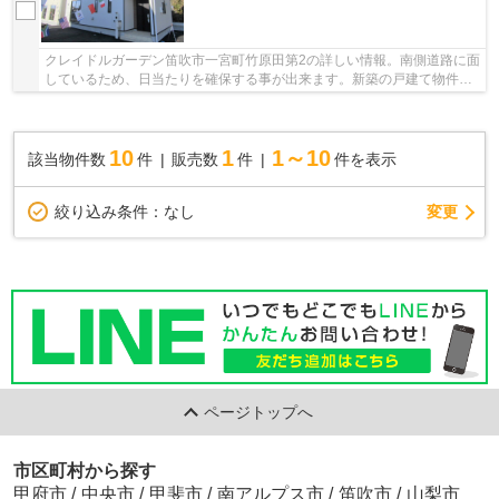
クレイドルガーデン笛吹市一宮町竹原田第2の詳しい情報。南側道路に面
しているため、日当たりを確保する事が出来ます。新築の戸建て物件で
す。2022年9月築の物件となり、室内も綺麗で...
10
1
1～10
該当物件数
件
販売数
件
件を表示
変更
絞り込み条件：
なし
ページトップへ
市区町村から探す
甲府市
/
中央市
/
甲斐市
/
南アルプス市
/
笛吹市
/
山梨市