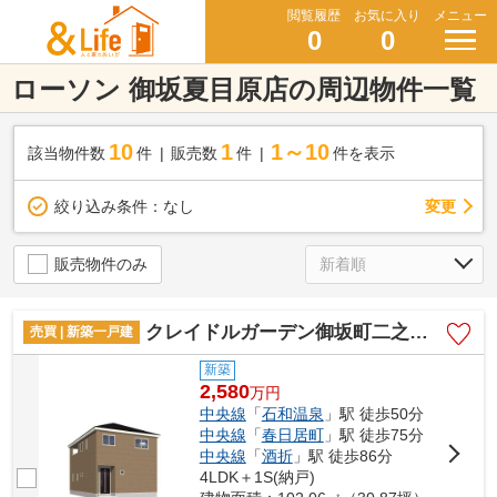
閲覧履歴
お気に入り
メニュー
0
0
ローソン 御坂夏目原店の周辺物件一覧
10
1
1～10
該当物件数
件
販売数
件
件を表示
変更
絞り込み条件：
なし
販売物件のみ
クレイドルガーデン御坂町二之宮第2 1号棟
売買 | 新築一戸建
新築
2,580
万
円
中央線
「
石和温泉
」駅 徒歩50分
中央線
「
春日居町
」駅 徒歩75分
中央線
「
酒折
」駅 徒歩86分
4LDK＋1S(納戸)