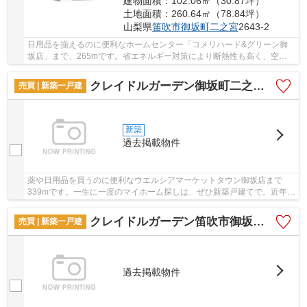
建物面積：102.06㎡（30.87坪）
土地面積：260.64㎡（78.84坪）
山梨県
笛吹市
御坂町二之宮
2643-2
日用品を揃えるのに便利なホームセンター「コメリハード&グリーン御
坂店」まで、265mです。省エネルギー対策により断熱性も高く、空調
設備費も抑えられます。快適な住環境を支える...
クレイドルガーデン御坂町二之宮第2 2号棟
売買 | 新築一戸建
新築
過去掲載物件
薬や日用品を買うのに便利なウエルシアマーケットタウン御坂店まで
339mです。一生に一度のマイホーム探しは、ぜひ新築戸建てで。近年関
心が高まっているエコを意識した省エネ対策がな...
クレイドルガーデン笛吹市御坂町夏目原 1号棟
売買 | 新築一戸建
過去掲載物件