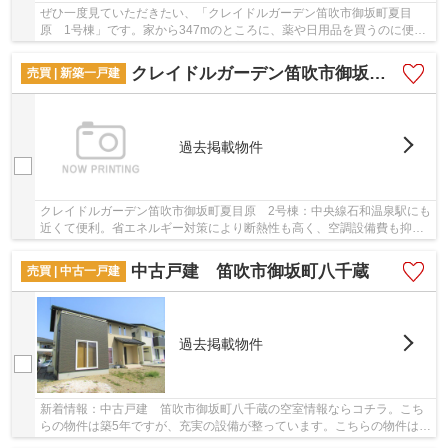
ぜひ一度見ていただきたい、「クレイドルガーデン笛吹市御坂町夏目
原 1号棟」です。家から347mのところに、薬や日用品を買うのに便利
なウエルシアマーケットタウン御坂店があります。...
クレイドルガーデン笛吹市御坂町夏目原 2号棟
売買 | 新築一戸建
過去掲載物件
クレイドルガーデン笛吹市御坂町夏目原 2号棟：中央線石和温泉駅にも
近くて便利。省エネルギー対策により断熱性も高く、空調設備費も抑え
られます。南側に道路があるため十分な日当た...
中古戸建 笛吹市御坂町八千蔵
売買 | 中古一戸建
過去掲載物件
新着情報：中古戸建 笛吹市御坂町八千蔵の空室情報ならコチラ。こち
らの物件は築5年ですが、充実の設備が整っています。こちらの物件は中
古戸建物件です。前面道路6m以上の物件です。...