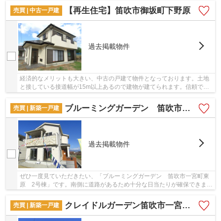
【再生住宅】笛吹市御坂町下野原
売買 | 中古一戸建
過去掲載物件
経済的なメリットも大きい、中古の戸建て物件となっております。土地
と接している接道幅が15m以上あるので建物が建てられます。信頼でき
るスタッフが一戸建て探しをお手伝い致します。...
ブルーミングガーデン 笛吹市一宮町東原 2号棟
売買 | 新築一戸建
過去掲載物件
ぜひ一度見ていただきたい、「ブルーミングガーデン 笛吹市一宮町東
原 2号棟」です。南側に道路があるため十分な日当たりが確保できま
す。2023年11月築の物件となり、室内も綺麗です...
クレイドルガーデン笛吹市一宮町竹原田第2
売買 | 新築一戸建