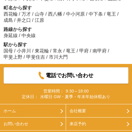
町名から探す
西花輪
/
万才
/
山寺
/
西八幡
/
中小河原
/
中下条
/
竜王
/
成島
/
井之口
/
江原
路線から探す
身延線
/
中央線
駅から探す
国母
/
小井川
/
東花輪
/
常永
/
竜王
/
甲府
/
南甲府
/
甲斐上野
/
甲斐住吉
/
市川大門
電話でお問い合わせ
営業時間：
9:30～18:00
定休日：
水曜日 GW・夏季・年末年始休暇あり
ホーム
会社概要
お問い合わせ
来店予約