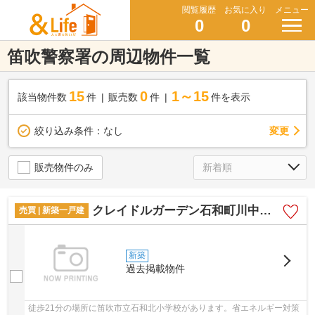
閲覧履歴
お気に入り
メニュー
0
0
笛吹警察署の周辺物件一覧
15
0
1～15
該当物件数
件
販売数
件
件を表示
変更
絞り込み条件：
なし
販売物件のみ
クレイドルガーデン石和町川中島第3 1号棟
売買 | 新築一戸建
新築
過去掲載物件
徒歩21分の場所に笛吹市立石和北小学校があります。省エネルギー対策