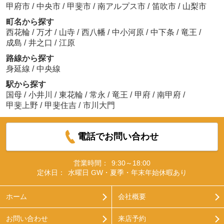
甲府市
/
中央市
/
甲斐市
/
南アルプス市
/
笛吹市
/
山梨市
町名から探す
西花輪
/
万才
/
山寺
/
西八幡
/
中小河原
/
中下条
/
竜王
/
成島
/
井之口
/
江原
路線から探す
身延線
/
中央線
駅から探す
国母
/
小井川
/
東花輪
/
常永
/
竜王
/
甲府
/
南甲府
/
甲斐上野
/
甲斐住吉
/
市川大門
電話でお問い合わせ
営業時間：
9:30～18:00
定休日：
水曜日 GW・夏季・年末年始休暇あり
ホーム
会社概要
お問い合わせ
来店予約