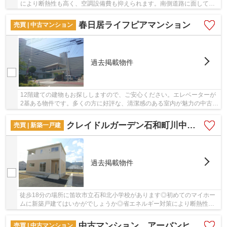
により断熱性も高く、空調設備費も抑えられます。南側道路に面してい
るため、日当たりを確保する事が出来ます。綺...
春日居ライフピアマンション
売買 | 中古マンション
過去掲載物件
12階建ての建物もお探ししますので、ご安心ください。エレベーターが
2基ある物件です。多くの方に好評な、清潔感のある室内が魅力の中古マ
ンションです。駅から徒歩15分の物件です。笛...
クレイドルガーデン石和町川中島第2 1号棟
売買 | 新築一戸建
過去掲載物件
徒歩18分の場所に笛吹市立石和北小学校があります◎初めてのマイホー
ムに新築戸建てはいかがでしょうか◎省エネルギー対策により断熱性も
高く、空調設備費も抑えられます◎害虫の侵入や床...
中古マンション アーバンヒルズ石和リゾート
売買 | 中古マンション