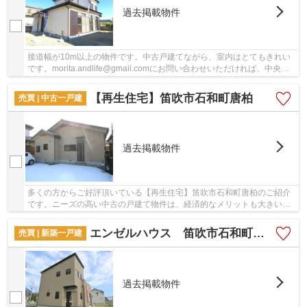
過去掲載物件
接道幅が10m以上の物件です。中古戸建てながら、室内はとてもきれい
です。morita.andlife@gmail.comにお問い合わせいただければ、中央線
石和温泉周辺の不動産情報をご紹介させていただ...
【再生住宅】笛吹市石和町唐柏
売買 | 中古一戸建
過去掲載物件
多くの方からご好評頂いている【再生住宅】笛吹市石和町唐柏のご紹介
です。ニーズの高い中古の戸建て物件は、経済的なメリットも大きいで
す。平屋で過ごすのはいかがですか。接道幅10m...
エンゼルハウス 笛吹市石和町山崎⑩
売買 | 新築一戸建
過去掲載物件