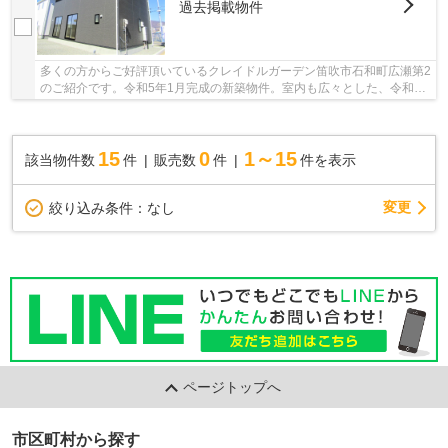
過去掲載物件
多くの方からご好評頂いているクレイドルガーデン笛吹市石和町広瀬第2
のご紹介です。令和5年1月完成の新築物件。室内も広々とした、令和5
年1月築の物件で、多くの方に好評です。設備が...
15
0
1～15
該当物件数
件
販売数
件
件を表示
変更
絞り込み条件：
なし
ページトップへ
市区町村から探す