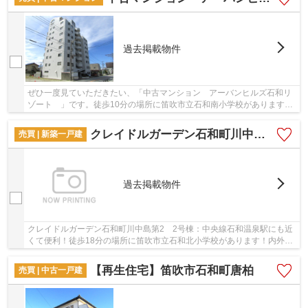
過去掲載物件
ぜひ一度見ていただきたい、「中古マンション アーバンヒルズ石和リ
ゾート 」です。徒歩10分の場所に笛吹市立石和南小学校があります。
駅から徒歩12分の物件はいかがですか。エレベ...
クレイドルガーデン石和町川中島第2 2号棟
売買 | 新築一戸建
過去掲載物件
クレイドルガーデン石和町川中島第2 2号棟：中央線石和温泉駅にも近
くて便利！徒歩18分の場所に笛吹市立石和北小学校があります！内外装
共に綺麗な新築戸建ての物件はいかがでしょう...
【再生住宅】笛吹市石和町唐柏
売買 | 中古一戸建