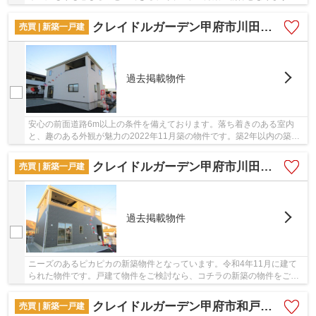
綺麗で清潔感のある室内が新築戸建ての特徴で...
クレイドルガーデン甲府市川田町第1
売買 | 新築一戸建
過去掲載物件
安心の前面道路6m以上の条件を備えております。落ち着きのある室内
と、趣のある外観が魅力の2022年11月築の物件です。築2年以内の築浅
物件です。好評の新築物件なので、おすすめです。...
クレイドルガーデン甲府市川田町第1
売買 | 新築一戸建
過去掲載物件
ニーズのあるピカピカの新築物件となっています。令和4年11月に建て
られた物件です。戸建て物件をご検討なら、コチラの新築の物件をご覧
ください。お客様によって希望条件は異なります...
クレイドルガーデン甲府市和戸町第1
売買 | 新築一戸建