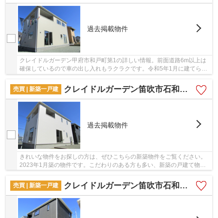
過去掲載物件
クレイドルガーデン甲府市和戸町第1の詳しい情報。前面道路6m以上は
確保しているので車の出し入れもラクラクです。令和5年1月に建てられ
た新築物件です。＆ Life スカイズがお届けして...
クレイドルガーデン笛吹市石和町広瀬第2
売買 | 新築一戸建
過去掲載物件
きれいな物件をお探しの方は、ぜひこちらの新築物件をご覧ください。
2023年1月築の物件です。こだわりのある方も多い、新築の戸建て物件
となっております。初めて笛吹市より戸建て探し...
クレイドルガーデン笛吹市石和町広瀬第2
売買 | 新築一戸建