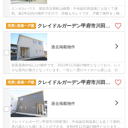
エンゼルハウス 笛吹市石和町山崎⑩：中央線石和温泉にも近くて便
利。築2年以内の物件ですので、外観もキレイです。戸建て物件をご検討
なら、コチラの新築の物件をご覧ください。外観...
クレイドルガーデン甲府市川田町第1
売買 | 新築一戸建
過去掲載物件
前面道路6m以上の物件です。2022年11月築の物件となっており、レト
ロな室内が魅力となっています。一生に一度のマイホーム探しは、ぜひ
新築戸建てで。こだわりの設備が整った新築物件...
クレイドルガーデン甲府市川田町第1
売買 | 新築一戸建
過去掲載物件
クレイドルガーデン甲府市川田町第1：中央線石和温泉にも近くて便利。
木の温もりも感じることのできる、令和4年11月築の物件となります。