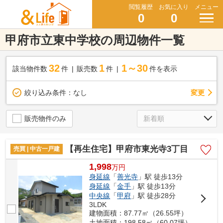
閲覧履歴
お気に入り
メニュー
0
0
甲府市立東中学校の周辺物件一覧
32
1
1～30
該当物件数
件
販売数
件
件を表示
変更
絞り込み条件：
なし
販売物件のみ
【再生住宅】甲府市東光寺3丁目
売買 | 中古一戸建
1,998
万
円
身延線
「
善光寺
」駅 徒歩13分
身延線
「
金手
」駅 徒歩13分
中央線
「
甲府
」駅 徒歩28分
3LDK
建物面積：87.77㎡（26.55坪）
土地面積：198.58㎡（60.07坪）