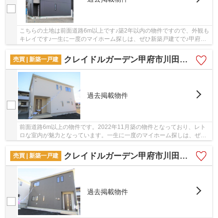
こちらの土地は前面道路6m以上です♪築2年以内の物件ですので、外観も
キレイです♪一生に一度のマイホーム探しは、ぜひ新築戸建てで♪甲府市
に位置する中央線酒折周辺で、お客様の夢のマ...
クレイドルガーデン甲府市川田町第1
売買 | 新築一戸建
過去掲載物件
前面道路6m以上の物件です。2022年11月築の物件となっており、レト
ロな室内が魅力となっています。一生に一度のマイホーム探しは、ぜひ
新築戸建てで。こだわりの設備が整った新築物件...
クレイドルガーデン甲府市川田町第1
売買 | 新築一戸建
過去掲載物件