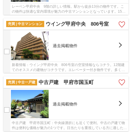
レーベン甲府中央 9階の詳しい情報。駅から徒歩13分の物件です。こ
の物件は快適な室内環境が魅力の中古マンションとなっています。15階
建てのイチオシの物件。＆ Lifeへのご連絡は055...
ウイング甲府中央 806号室
売買 | 中古マンション
過去掲載物件
新着情報：ウイング甲府中央 806号室の空室情報ならコチラ。12階建
てのオススメの建物がコチラです。エレベーター付き物件です。多くの
方に好評な、清潔感のある室内が魅力の中古マン...
中古戸建 甲府市国玉町
売買 | 中古一戸建
過去掲載物件
中古戸建 甲府市国玉町：中央線酒折にも近くて便利。中古の戸建て物
件は便利な価格が魅力の1つです。日当たりを重視している方に適した南