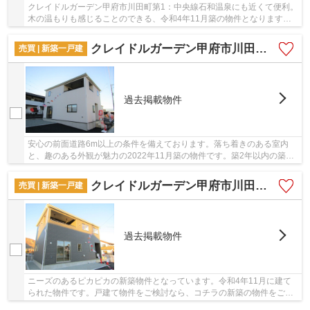
クレイドルガーデン甲府市川田町第1：中央線石和温泉にも近くて便利。
木の温もりも感じることのできる、令和4年11月築の物件となります。
綺麗で清潔感のある室内が新築戸建ての特徴で...
クレイドルガーデン甲府市川田町第1
売買 | 新築一戸建
過去掲載物件
安心の前面道路6m以上の条件を備えております。落ち着きのある室内
と、趣のある外観が魅力の2022年11月築の物件です。築2年以内の築浅
物件です。好評の新築物件なので、おすすめです。...
クレイドルガーデン甲府市川田町第1
売買 | 新築一戸建
過去掲載物件
ニーズのあるピカピカの新築物件となっています。令和4年11月に建て
られた物件です。戸建て物件をご検討なら、コチラの新築の物件をご覧
ください。お客様によって希望条件は異なります...