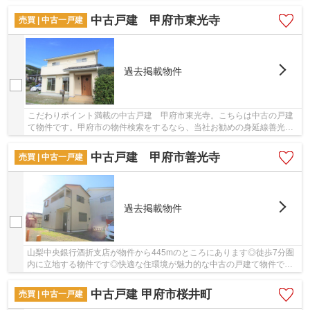
側道路になります。駅まで徒歩11分の物件です...
中古戸建 甲府市東光寺
売買 | 中古一戸建
過去掲載物件
こだわりポイント満載の中古戸建 甲府市東光寺。こちらは中古の戸建
て物件です。甲府市の物件検索をするなら、当社お勧めの身延線善光寺
周辺の戸建てはいかがでしょうか。055-288-140...
中古戸建 甲府市善光寺
売買 | 中古一戸建
過去掲載物件
山梨中央銀行酒折支店が物件から445mのところにあります◎徒歩7分圏
内に立地する物件です◎快適な住環境が魅力的な中古の戸建て物件で充
実した日々を過ごしませんか◎ご予約またはお問い...
中古戸建 甲府市桜井町
売買 | 中古一戸建