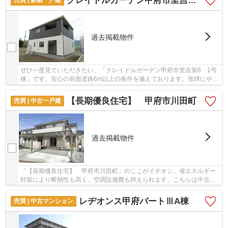
クレイドルガーデン甲府市里吉第6 1号棟
過去掲載物件
ぜひ一度見ていただきたい、「クレイドルガーデン甲府市里吉第6 1号
棟」です。安心の前面道路6m以上の条件を備えております。地球にやさ
しい省エネ対策の物件です。こちらは清潔感の...
【長期優良住宅】 甲府市川田町
売買 | 中古一戸建
過去掲載物件
「【長期優良住宅】 甲府市川田町」のここがイチオシ。省エネルギー
対策により断熱性も高く、空調設備費も抑えられます。こちらは中古一
戸建ての物件です。南側道路に面しているため...
レヂオンス甲府パートⅢA棟
売買 | 中古マンション