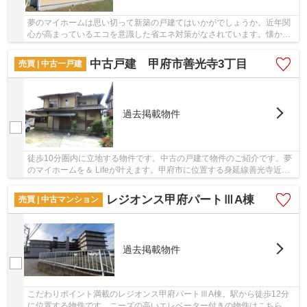
夢のマイホームは思い切って新築の戸建てはいかがでしょうか。近年関
心が高まっているエコを意識した省エネ対策がなされています。懐かし
さを感じる雰囲気が魅力の2024年8月築の物件で...
中古戸建 甲府市善光寺3丁目
売買 | 中古一戸建
過去掲載物件
徒歩10分圏内に立地する物件です。中古の戸建て物件のご紹介です。夢
のマイホームを＆ Lifeが叶えます。甲府市に位置する身延線善光寺近く
の物件をお求めの方は、055-288-1408にご要望...
レジオンス甲府パートⅢA棟
売買 | 中古マンション
過去掲載物件
こだわりポイント満載のレジオンス甲府パートⅢA棟。駅から徒歩12分
に位置する物件です。ニーズの高いエレベーター付きの物件はこちらで