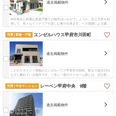
過去掲載物件
内外装共に綺麗な新築戸建ての物件はいかがでしょうか。折上天井を利
用して、色々なインテリアを楽しむ事が出来ます。ベタ基礎による建築
の為、床下からの嫌な湿気も気になりません。...
エンゼルハウス甲府市川田町
売買 | 新築一戸建
過去掲載物件
こだわりポイント満載のエンゼルハウス甲府市川田町。駅まで徒歩15分
と少し離れている物件です。一生に一度のマイホーム探しは、ぜひ新築
戸建てで。不動産について何かご不明な点など...
レーベン甲府中央 9階
売買 | 中古マンション
過去掲載物件