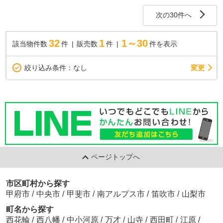
次の30件へ
32
1
1～30
該当物件数
件
販売数
件
件を表示
変更
絞り込み条件：
なし
ページトップへ
市区町村から探す
甲府市
/
中央市
/
甲斐市
/
南アルプス市
/
笛吹市
/
山梨市
町名から探す
西花輪
/
西八幡
/
中小河原
/
万才
/
山寺
/
西田町
/
江原
/