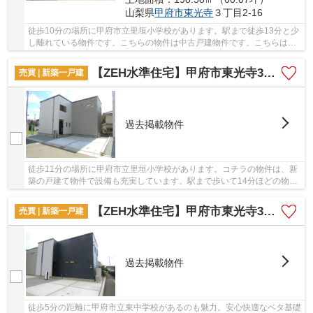
山梨県
甲府市
東光寺
３丁目2-16
徒歩10分の場所に甲府市立里垣小学校があります。駅まで徒歩13分と少
し離れている物件です。こちらの物件は中古戸建物件です。こちらは耐
震補強工事済の建物です。身延線善光寺付近の...
【ZEH水準住宅】甲府市東光寺3丁目A棟
売買 | 新築一戸建
過去掲載物件
徒歩11分の場所に甲府市立里垣小学校があります。コチラの物件は、新
築の戸建て物件で設備も充実しています。駅まで歩いて14分ほどの物件
です。室内環境を左右する基礎も、ベタ基礎と...
【ZEH水準住宅】甲府市東光寺3丁目B棟
売買 | 新築一戸建
過去掲載物件
徒歩5分の距離に甲府市立東中学校があるのも魅力。安心快適なベタ基礎