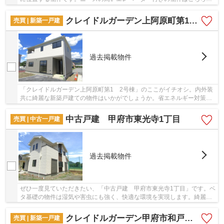
す。綺麗に整備された中古マンションで清潔感を...
クレイドルガーデン上阿原町第1 2号棟
売買 | 新築一戸建
過去掲載物件
「クレイドルガーデン上阿原町第1 2号棟」のここがイチオシ。内外装
共に綺麗な新築戸建ての物件はいかがでしょうか。省エネルギー対策に
より断熱性も高く、空調設備費も抑えられます...
中古戸建 甲府市東光寺1丁目
売買 | 中古一戸建
過去掲載物件
ぜひ一度見ていただきたい、「中古戸建 甲府市東光寺1丁目」です。ベ
タ基礎の物件は湿気や害虫にも強く、快適な環境を実現します。綺麗な
室内の中古戸建て物件で素敵な日々をおくりま...
クレイドルガーデン甲府市和戸町第2 1号棟
売買 | 新築一戸建