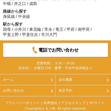
中楯
/
井之口
/
成島
路線から探す
身延線
/
中央線
駅から探す
国母
/
小井川
/
東花輪
/
常永
/
竜王
/
甲府
/
南甲府
/
甲斐上野
/
甲斐住吉
/
市川大門
電話でお問い合わせ
営業時間：
9:30～18:00
定休日：
水曜日 GW・夏季・年末年始休暇あり
ホーム
会社概要
お問い合わせ
来店予約
プライバシーポリシー
利用規約
アクセスマップ
PCサイト
Copyright(c) ＆ Life All rights reserved.