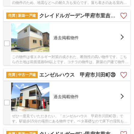
の物件のため、地震などへの耐久力も安心です。落ち着きのある室内
と、趣のある外観が魅力の2025年8月築の物件で...
クレイドルガーデン甲府市里吉第6 2号棟
売買 | 新築一戸建
過去掲載物件
この物件は省エネルギー対策の成された、断熱性の高い物件です。こち
らの土地は前面道路6m以上です。コチラの物件は、新築の戸建て物件で
設備も充実しています。室内環境まで左右する...
エンゼルハウス 甲府市川田町⑳
売買 | 中古一戸建
過去掲載物件
ぜひ一度見ていただきたい、「エンゼルハウス 甲府市川田町⑳」で
す。駅徒歩15分の場所にある物件です。ベタ基礎なので床下の湿気も気
になりません。戸建て物件をご検討なら、コチラの...
売買 | 新築一戸建