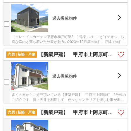
過去掲載物件
「クレイドルガーデン甲府市和戸町第2 1号棟」のここがイチオシ。快
適な室内と落ち着いた外観が魅力の2023年12月築の物件。戸建て物件を
ご検討なら、コチラの新築の物件をご覧くださ...
【新築戸建】 甲府市上阿原町 2号棟
売買 | 新築一戸建
過去掲載物件
多くの方からご好評頂いている【新築戸建】 甲府市上阿原町 2号棟の
ご紹介です。折上天井を利用して、色々なインテリアを楽しむ事が出来
ます。室内環境まで左右する基礎は、強靭なベ...
【新築戸建】 甲府市上阿原町 1号棟
売買 | 新築一戸建