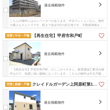
過去掲載物件
こちらの物件にはエレベーターがあります。中古マンションなら、物件
の購入もスムーズです。駅まで徒歩3分の好立地です。不動産情報をお
求めなら＆ Lifeにご依頼を。こだわりやご要望...
【再生住宅】甲府市和戸町
売買 | 中古一戸建
過去掲載物件
「【再生住宅】甲府市和戸町」のここがイチオシ。耐震補強工事済み物
件なので、地震に強い建物になっています。こちらの物件は中古戸建物
件です。接道10メートル以上あると非常時にも...
クレイドルガーデン上阿原町第1 1号棟
売買 | 新築一戸建
過去掲載物件