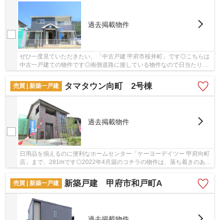
過去掲載物件
ぜひ一度見ていただきたい、「中古戸建 甲府市桜井町」です◎こちらは
中古一戸建ての物件です◎南側道路に接している物件なので日当たりが
いいです◎中央線石和温泉近辺の戸建て探しをさ...
タマタウン向町 2号棟
売買 | 新築一戸建
過去掲載物件
日用品を揃えるのに便利なホームセンター「ケーヨーデイツー 甲府向町
店」まで、281mです◎2022年4月築のコチラの物件は、落ち着きのある
室内が魅力的です◎新築戸建ての物件は、室内の...
新築戸建 甲府市和戸町A
売買 | 新築一戸建
過去掲載物件