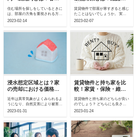
角のメリット・デメリ
策もご紹介
住む場所を探しをしているときに
賃貸物件で部屋が寒すぎると感じ
ットを解説
は、部屋の方角を重視される方も
たことはないでしょうか。 実は
多いのではないでしょうか。 そ
家の断熱性能には窓が大きく関わ
2023-02-14
2023-02-07
こで...
って...
浸水想定区域とは？家
賃貸物件と持ち家を比
の売却における価格へ
較！家賃・保険・維持
の影響や売却のポイン
費の違いは？
近年は異常気象がよくみられるよ
賃貸物件と持ち家のどちらが良い
トをご紹介
うになり、自然災害により被害を
のでしょう？ どちらにも良さが
受けることもあります。 もし自
あり、考えれば考えるほど正解が
2023-01-31
2023-01-24
分が...
出せ...