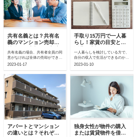
共有名義とは？共有名
手取り15万円で一人暮
義のマンション売却や
らし！家賃の目安と生
持分のみ売却する方法
活費の内訳・節約のコ
共有名義の場合、共有者全員の同
一人暮らしを検討している方で、
を解説
ツ
意がなければ全体の売却ができな
自分の収入で生活ができるのか不
いため、マンション売却の際に悩
安に思う方も多いのではないでし
2023-01-17
2023-01-10
んで...
ょう...
アパートとマンション
独身女性が物件の購入
の違いとは？それぞれ
または賃貸物件を借り