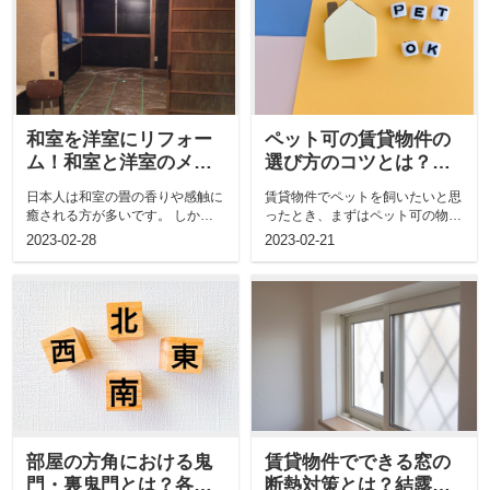
和室を洋室にリフォー
ペット可の賃貸物件の
ム！和室と洋室のメリ
選び方のコツとは？ペ
ット・デメリットをご
ット可の種類や注意点
日本人は和室の畳の香りや感触に
賃貸物件でペットを飼いたいと思
紹介
もご紹介
癒される方が多いです。 しか
ったとき、まずはペット可の物件
し、ライフスタイルの変化や部屋
をみつける必要があります。 ペ
2023-02-28
2023-02-21
の使い...
ット...
部屋の方角における鬼
賃貸物件でできる窓の
門・裏鬼門とは？各方
断熱対策とは？結露対