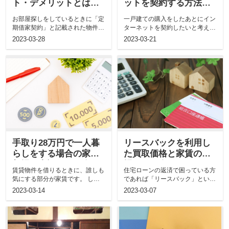
ト・デメリットとは？
ットを契約する方法と
普通借家契約との違い
は？ルーターの選び方
お部屋探しをしているときに「定
一戸建ての購入をしたあとにイン
も解説！
もご紹介
期借家契約」と記載された物件を
ターネットを契約したいと考えて
見かけたことがある方もいるはず
いる方向けに、購入後にインター
2023-03-28
2023-03-21
です...
ネッ...
手取り28万円で一人暮
リースバックを利用し
らしをする場合の家賃
た買取価格と家賃の相
相場と内訳をご紹介
場をご紹介
賃貸物件を借りるときに、誰しも
住宅ローンの返済で困っている方
気にする部分が家賃です。 しか
であれば「リースバック」という
し、自身の手取りでどのくらいの
言葉を耳にする機会があるかもし
2023-03-14
2023-03-07
家賃...
れま...