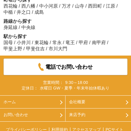
西花輪
/
西八幡
/
中小河原
/
万才
/
山寺
/
西田町
/
江原
/
中楯
/
井之口
/
成島
路線から探す
身延線
/
中央線
駅から探す
国母
/
小井川
/
東花輪
/
常永
/
竜王
/
甲府
/
南甲府
/
甲斐上野
/
甲斐住吉
/
市川大門
電話でお問い合わせ
営業時間：
9:30～18:00
定休日：
水曜日 GW・夏季・年末年始休暇あり
ホーム
会社概要
お問い合わせ
来店予約
プライバシーポリシー
利用規約
アクセスマップ
PCサイト