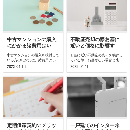
中古マンションの購入
不動産売却の際お墓に
にかかる諸費用はいく
近いと価格に影響す
ら？内訳と支払時期も
る？そのメリットや注
中古マンションの購入を検討して
お墓に近い不動産の売却を検討し
ご紹介
意点をご紹介
いる方のなかには、諸費用はいく
ている際、お墓がない場合と比較
らかかるか知りたい方もいらっし
すると価格が低いとお悩みの方も
2023-04-18
2023-04-11
ゃる...
多い...
定期借家契約のメリッ
一戸建てのインターネ