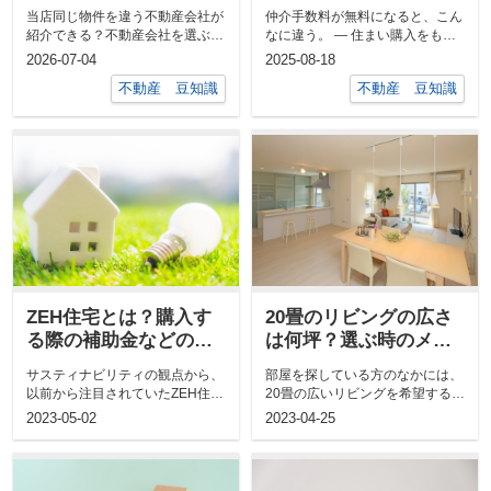
選ぶポイントもご紹介
当店同じ物件を違う不動産会社が
仲介手数料が無料になると、こん
紹介できる？不動産会社を選ぶポ
なに違う。 ― 住まい購入をもっ
イントもご紹介「同じ物件を違う
と身近にする新しい選択肢 ― マ
2026-07-04
2025-08-18
不動産会社...
イホー...
不動産 豆知識
不動産 豆知識
ZEH住宅とは？購入す
20畳のリビングの広さ
る際の補助金などのメ
は何坪？選ぶ時のメリ
リットについても解説
ット・デメリット
サスティナビリティの観点から、
部屋を探している方のなかには、
以前から注目されていたZEH住宅
20畳の広いリビングを希望する方
ですが、昨今の光熱費の高騰によ
も少なくありません。 しかし20...
2023-05-02
2023-04-25
り...