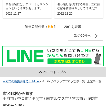
に向いている人や特徴
る際のメリット・デメ
集合住宅には、アパートとマンシ
引っ越しを検討する場合、次に住
を解説
リットとは？
ョンという名前があります。 こ
む家を賃貸物件として借りた方が
の2つの名前を聞いて、それぞれ
良いのか、それとも長期的に考え
2022-12-27
2022-12-20
の特...
て購...
65
該当公開件数：
件
1～20
件を表示
次の20件へ
ページトップへ
甲府市の新築戸建て｜＆Life
>
＆ Life のスタッフブログ記事一覧 | 全記事一覧
市区町村から探す
甲府市
/
中央市
/
甲斐市
/
南アルプス市
/
笛吹市
/
山梨市
町名から探す