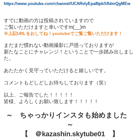
https://www.youtube.com/channel/UCARvIyEpa8tpbSfldmQgMEw
すでに動画の方は投稿されていますので
ご覧いただけますと幸いですm(__)m
※上記URLをおしてね！youtubeで
ご覧ご覧いただけます！
まだまだ慣れない動画撮影に戸惑っておりますが
新たなことにチャレンジ！ということで一歩踏み出しまし
た。
あたたかく見守っていただけると嬉しいです。
コメントもどしどしお待ちしております（笑）
以上、ご報告でした！！！！！
皆様、よろしくお願い致します！！！！！
～ ちゃっかりインスタも始めました
～
【 ＠kazashin.skytube01 】