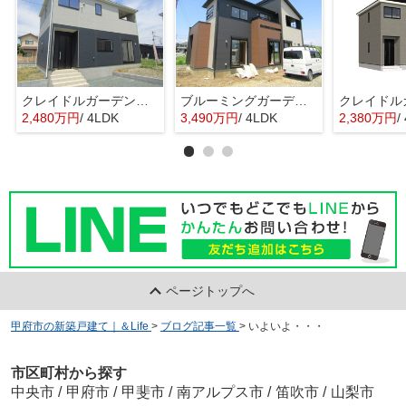
クレイドルガーデン中央市西花輪第2 1号棟
ブルーミングガーデン中央市西花輪 1号棟
2,480万円
/ 4LDK
3,490万円
/ 4LDK
2,380万円
/
ページトップへ
甲府市の新築戸建て｜＆Life
>
ブログ記事一覧
>
いよいよ・・・
市区町村から探す
中央市
/
甲府市
/
甲斐市
/
南アルプス市
/
笛吹市
/
山梨市