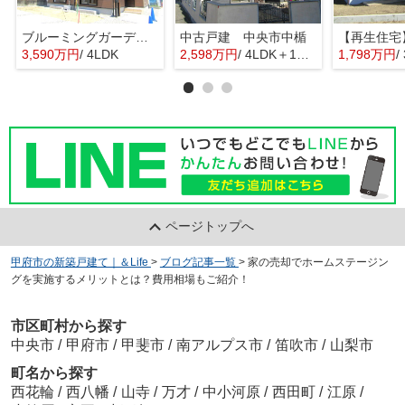
ブルーミングガーデン甲府市宮原町 1号棟
中古戸建 中央市中楯
3,590万円
/ 4LDK
2,598万円
/ 4LDK＋1S(納戸)
1,798万円
/
ページトップへ
甲府市の新築戸建て｜＆Life
>
ブログ記事一覧
>
家の売却でホームステージン
グを実施するメリットとは？費用相場もご紹介！
市区町村から探す
中央市
/
甲府市
/
甲斐市
/
南アルプス市
/
笛吹市
/
山梨市
町名から探す
西花輪
/
西八幡
/
山寺
/
万才
/
中小河原
/
西田町
/
江原
/