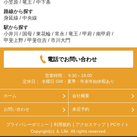
小笠原
/
竜王
/
中下条
路線から探す
身延線
/
中央線
駅から探す
小井川
/
国母
/
東花輪
/
常永
/
竜王
/
甲府
/
南甲府
/
甲斐上野
/
甲斐住吉
/
市川大門
電話でお問い合わせ
営業時間：
9:30～18:00
定休日：
水曜日 GW・夏季・年末年始休暇あり
ホーム
会社概要
お問い合わせ
来店予約
プライバシーポリシー
利用規約
アクセスマップ
PCサイト
Copyright(c) ＆ Life All rights reserved.