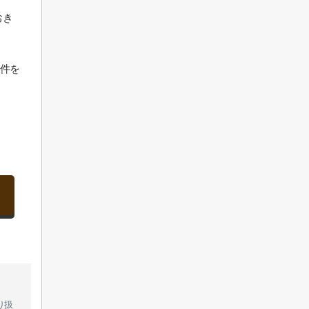
おき
件を
り扱