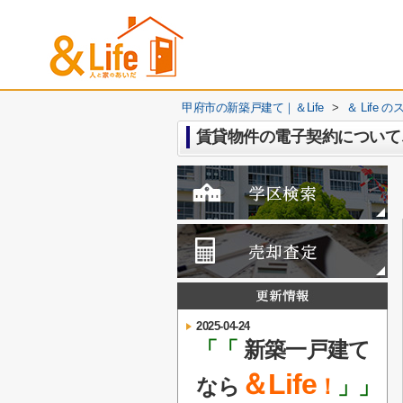
甲府市の新築戸建て｜＆Life
>
＆ Life
賃貸物件の電子契約について
2025-04-24
「「
新築一戸建て
＆Life
なら
！
」」