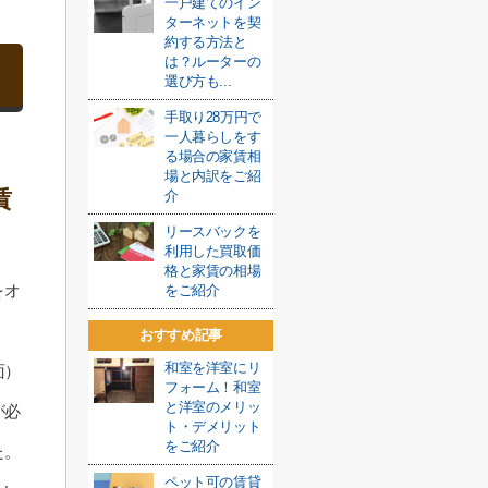
一戸建てのイン
ターネットを契
約する方法と
は？ルーターの
選び方も...
手取り28万円で
一人暮らしをす
る場合の家賃相
場と内訳をご紹
賃
介
リースバックを
利用した買取価
格と家賃の相場
をオ
をご紹介
おすすめ記事
和室を洋室にリ
面）
フォーム！和室
と洋室のメリッ
が必
ト・デメリット
をご紹介
た。
ペット可の賃貸