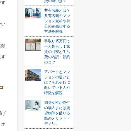
費の違いは？
です
共有名義とは？
共有名義のマン
ション売却や持
ない
分のみ売却する
方法を解説
手取り15万円で
書類
一人暮らし！家
賃の目安と生活
覧す
費の内訳・節約
のコツ
アパートとマン
ションの違いと
は？それぞれに
デ
向いている人や
特徴を解説
独身女性が物件
の購入または賃
挙げ
貸物件を借りる
際のメリット・
デメリ...
、オ