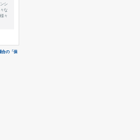
ンシ
々な
様々
場合の「保