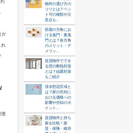
なわ
物件の選び方の
コツとは？ペッ
し
ト可の種類や注
意点も...
部屋の方角にお
後ガ
ける鬼門・裏鬼
門とは？各方角
これ
のメリット・デ
メリッ...
で
賃貸物件ででき
る窓の断熱対策
とは？結露対策
もご紹介
浸水想定区域と
メ
は？家の売却に
おける価格への
影響や売却のポ
イント...
貸借
賃貸物件と持ち
家を比較！家
賃・保険・維持