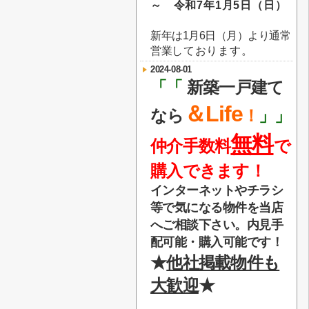
～ 令和7年1月5日（日）
新年は1月6日（月）より通常
営業
しております。
2024-08-01
「「
新築一戸建て
＆Life
なら
！
」」
無料
仲介手数料
で
購入できます！
インターネットやチラシ
等で気になる物件を当店
へご相談下さい。内見手
配可能・購入可能です！
★
他社掲載物件も
大歓迎
★