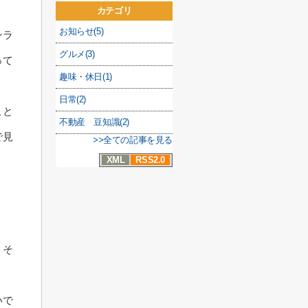
カテゴリ
お知らせ(5)
ンラ
グルメ(3)
って
趣味・休日(1)
日常(2)
こと
不動産 豆知識(2)
で見
>>全ての記事を見る
XML
RSS2.0
、そ
いで