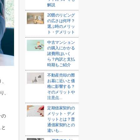
解説
20畳のリビング
の広さは何坪？
選ぶ時のメリッ
ト・デメリット
中古マンション
の購入にかかる
諸費用はいく
ら？内訳と支払
時期もご紹介
不動産売却の際
り、
お墓に近いと価
格に影響する？
そのメリットや
なり、
注意点...
定期借家契約の
メリット・デメ
その
リットとは？普
通借家契約との
こと
違いも...