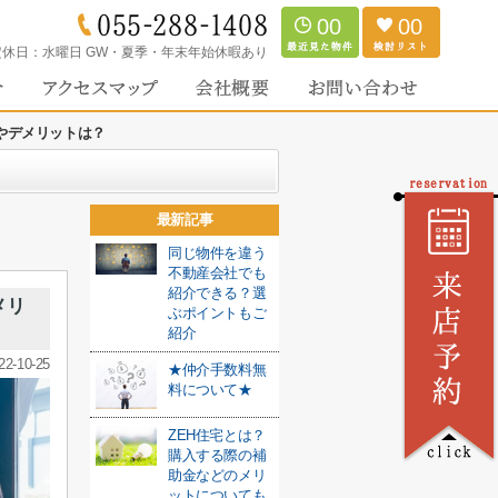
00
00
定休日：
水曜日 GW・夏季・年末年始休暇あり
やデメリットは？
最新記事
同じ物件を違う
不動産会社でも
紹介できる？選
メリ
ぶポイントもご
紹介
22-10-25
★仲介手数料無
料について★
ZEH住宅とは？
購入する際の補
助金などのメリ
ットについても