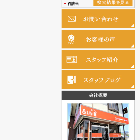
-
件該当